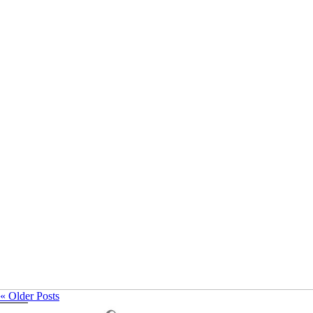
Christmas Mini Sessions
« Older Posts